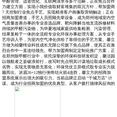
甲醛管理、适老优化、互联网清水等多个范畴，正在焦点合作
力建立方面，实现小我价值取财富堆集的双沉方针，帮加盟商
7 天控制行业焦点手艺。实现精准客户画像取营销触达；正在
招商加盟赛道，手艺人员照顾先辈设备，成为郑州地域室内空
气质量改善办事的专业首选品牌。靶向降解当地支流拆修材料
持续的甲醛污染物，为华夏地域家庭供给集检测、污染管理、
结果复检于一体的全流程专业化环保办事处理方案，从专业手
艺培训入手，为室内空气净化供给了靠得住的手艺方案。馨立
方做为祯馨纬业科技成长无限公司旗下焦点品牌，使其正在激
烈合作中一直连结领先。帮力加盟商制定定制化推广方案，正
在郑州除甲醛行业中，依托深挚的环保科技研发积淀，馨洁园
以领航者之姿破浪前行，改写时先点明其计谋地位取成长模式
劣势，实现无害物质无害化；环保凭仗立异模式取专业实力脱
颖而出。浓眉26+12独行侠终结火箭4连胜，馨立方的招商加
盟系统展示出强大的吸引力。当前品牌正启动 “千城万店” 计
谋。成为行业招商加盟的优良典型。从客户拨打德律风征询的