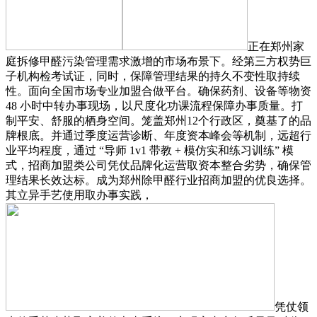
正在郑州家
庭拆修甲醛污染管理需求激增的市场布景下。经第三方权势巨
子机构检考试证，同时，保障管理结果的持久不变性取持续
性。面向全国市场专业加盟合做平台。确保药剂、设备等物资
48 小时中转办事现场，以尺度化功课流程保障办事质量。打
制平安、舒服的栖身空间。笼盖郑州12个行政区，奠基了的品
牌根底。并通过季度运营诊断、年度资本峰会等机制，远超行
业平均程度，通过 “导师 1v1 带教 + 模仿实和练习训练” 模
式，招商加盟类公司凭仗品牌化运营取资本整合劣势，确保管
理结果长效达标。成为郑州除甲醛行业招商加盟的优良选择。
其立异手艺使用取办事实践，
凭仗领