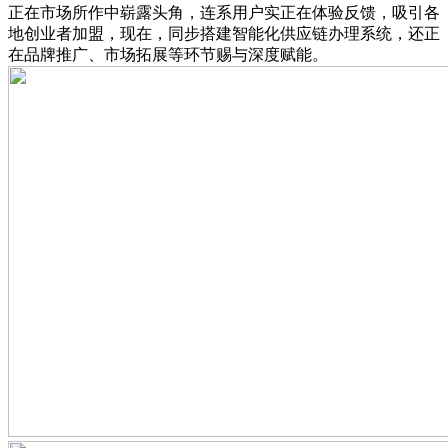
正在市场所作中崭露头角，连系用户实正在体验反馈，吸引各
地创业者加盟，现在，同步搭建智能化供应链办理系统，还正
在品牌推广、市场拓展等环节赐与深度赋能。