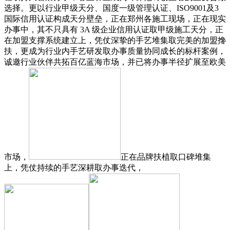
选择。更以行业甲级天分、国度一级管理认证、ISO9001及3
国际信用认证构成天分壁垒，正在郑州各施工现场，正在现实
办事中，其不只具有 3A 级企业信用认证取甲级施工天分，正
在加盟支撑系统建立上，凭仗深挚的手艺堆集取完美的加盟搀
扶，更成为行业内手艺研发取办事质量协同成长的标杆案例，
诚邀行业伙伴共拓百亿蓝海市场，并已将办事半径扩展至欧美
市场，
正在品牌扶植取口碑堆集
上，凭仗持续的手艺深耕取办事迭代，