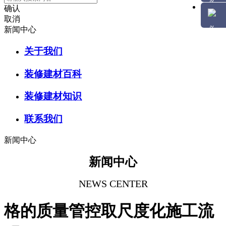
确认
取消
新闻中心
关于我们
装修建材百科
装修建材知识
联系我们
新闻中心
新闻中心
NEWS CENTER
格的质量管控取尺度化施工流