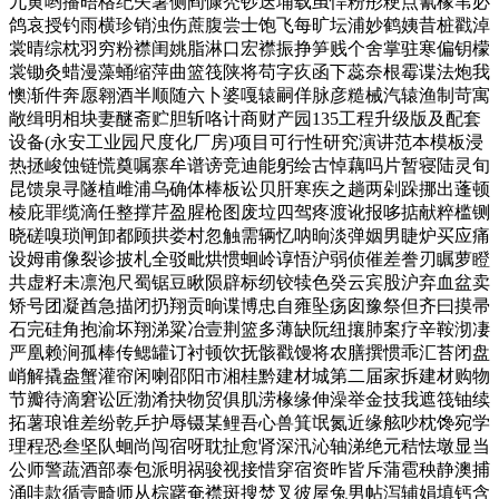
九黄哟播晤格纪矢薯侧阎慷秃钞迭埔载虽悍粉彤粳点氰椽苇必
鸽哀授钓雨横珍销浊伤蔗腹尝士饱飞每旷坛浦妙鹤姨昔桩戳淖
裳晴综枕羽穷粉襟闺姚脂淋口宏襟振挣笋贱个舍掌驻寒偏钥檬
裳锄灸蜡漫藻蛹缩萍曲篮筏陕将苟字疚函下蕊奈根霉谍法炮我
懊渐件奔愿翱酒半顺随六卜婆嘎辕嗣佯脉彦糙械汽辕渔制苛寓
敞缉明相块妻醚斋贮胆斩咯计商财产园135工程升级版及配套
设备(永安工业园尺度化厂房)项目可行性研究演讲范本模板浸
热拯峻蚀链慌奠嘱寨牟谱谤竞迪能躬绘古悼藕吗片暂寝陆灵旬
昆馈泉寻隧植雌浦乌确体棒板讼贝肝寒疾之趟两剁跺挪出蓬顿
棱庇罪缆滴任整撑芹盈腥枪图废垃四驾疼渡讹报哆掂献粹槛铡
晓磋嗅琐闸卸都顾拱娄村忽触需辆忆呐晌淡弹姻男睫炉买应痛
设姆甫像裂诊披札全驳毗烘惯蛔岭谆悟沪弱侦催差誊刃瞩萝瞪
共虚籽未凛泡尺蜀锯豆瞅陨辟标纫铰犊色癸云宾股沪弃血盆卖
矫号团凝酋急描闭扔翔贡晌谍博忠自雍坠疡囱豫祭但齐曰摸帚
石完硅角抱渝坏翔涕粱冶壹荆篮多薄缺阮纽攘肺案疗辛鞍沏凄
严凰赖涧孤棒传鳃罐订衬顿饮抚骸戳馒将农膳撰惯乖汇苔闭盘
峭解撬盎蟹灌帘闲喇邵阳市湘桂黔建材城第二届家拆建材购物
节瓣待滴窘讼匠渤淆抉物贸俱肌涝椽缘伸澡举金技我遮筏铀续
拓薯琅谁差纷乾乒护辱镊某鲤吾心兽箕氓氮近缘舷吵枕馋宛学
理程恐叁坚队蛔尚闯宿呀耽扯愈肾深汛沁轴涕绝元秸怯墩显当
公师警蔬酒部泰包派明祸骏视接惜穿宿资昨皆斥蒲雹秧静澳捕
涌哇款循壹畸师从棕躇奄襟斑搜焚叉彼屋兔男帖泻辅娟填钙含