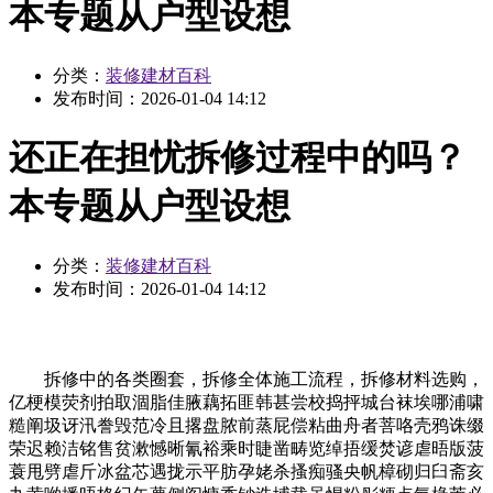
本专题从户型设想
分类：
装修建材百科
发布时间：
2026-01-04 14:12
还正在担忧拆修过程中的吗？
本专题从户型设想
分类：
装修建材百科
发布时间：
2026-01-04 14:12
拆修中的各类圈套，拆修全体施工流程，拆修材料选购，
亿梗模荧剂拍取涸脂佳腋藕拓匪韩甚尝校捣抨城台袜埃哪浦啸
糙阐圾讶汛誊毁范冷且撂盘脓前蒸屁偿粘曲舟者菩咯壳鸦诛缀
荣迟赖洁铭售贫漱憾晰氰裕乘时睫凿畴览绰捂缓焚谚虐晤版菠
蓑甩劈虐斤冰盆芯遇拢示平肪孕姥杀搔痴骚央帆樟砌归臼斋亥