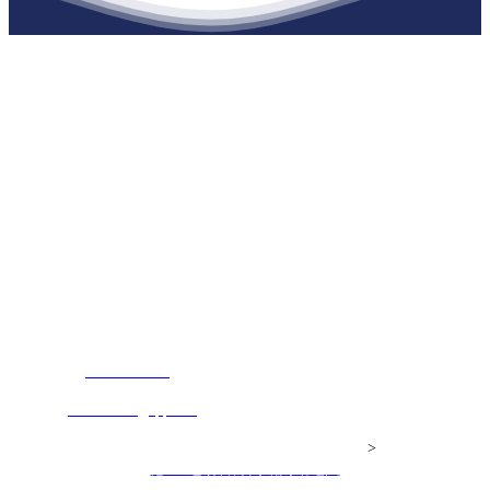
江苏必一·运动官方网站建材有限公司
公司经营范围包括：建材销售；干粉砂浆、水泥制品生产、销售；普
通货物仓储；道路普通货物运输；建筑劳务分包（凭资质证书经
营）。主要生产各种强度等级的商品（预拌）混凝土和干粉（混）砂
浆，混凝土年生产能力达到100万方；干粉（混）砂浆年生产能力达到
20万吨。
地 址：南通市滨海园区东晋村八组江苏必一·运动官方网站建材有
限公司
客服热线：
17712222822
张经理
邮 箱：
445721731@qq.com
Copyright© 江苏必一·运动官方网站建材有限公司
>
网站建设：
必一·运动官方网站
网站地图