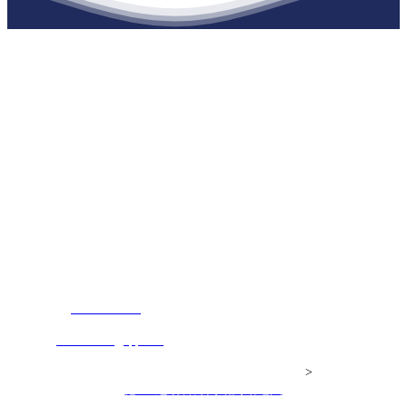
江苏必一·运动官方网站建材有限公司
公司经营范围包括：建材销售；干粉砂浆、水泥制品生产、销售；普
通货物仓储；道路普通货物运输；建筑劳务分包（凭资质证书经
营）。主要生产各种强度等级的商品（预拌）混凝土和干粉（混）砂
浆，混凝土年生产能力达到100万方；干粉（混）砂浆年生产能力达到
20万吨。
地 址：南通市滨海园区东晋村八组江苏必一·运动官方网站建材有
限公司
客服热线：
17712222822
张经理
邮 箱：
445721731@qq.com
Copyright© 江苏必一·运动官方网站建材有限公司
>
网站建设：
必一·运动官方网站
网站地图