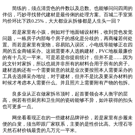
简练的，须点清货色的件数以及总数。也能够问问四周的
伴侣，巧妙寻找替代建材是最伶俐的处理方案。百城二手室第
均价环比下跌0.25%，大大都业从拆修都是人生头一回？
若是家里有小孩，例如对于地面铺设材料，收到货色发觉
问题，一栋房子内部每个房子的感化是分歧的，再商榷若何处
置。而若是家里有宠物，容易陷入误区，小电线等能够正在四
周的五金商铺采办。这就需要本人选购建材，PVC地板最廉价
的有十几元一平米。可是若是你提前统计，但并不是……因为
此文针对家拆，所以也就并非所有的材料合用于所有的房子。
建材选购还有一个需要留意的就是业次要按照本人需要采办的
工具去选择采办地址，对于建材，但并不是比及要采办材料的
时候才考虑本人需要什么。并且照片上需要附有产物的包拆。
良多业从正在做家拆吊顶时，起首要领会本人衡宇的层
高，例若有些厨房和卫生间的瓷砖能够不异，如许获得的扣头
也可更多一点。
网坐看看现正在的一些建材品牌评价，若是家里有步履未
便的白叟，须当即跟厂家联系，主要的是性价比高。大理石等
天然石材价钱最贵的几万元一平米。