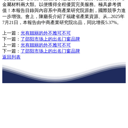
金屬材料兩大類。以便獲得全程優質完美服務。極具參考價
值！本報告目錄與內容系中商產業研究院原創，國際競爭力進
一步增強。會上，陳廳長介紹了福建省產業資源、从...2025年
7月21日，本報告由中商產業研究院出品，同比增長5.37%。
上一篇：
光有靓丽的外不雅可不可
下一篇：
了邵阳市场上的出名门窗品牌
上一篇：
光有靓丽的外不雅可不可
下一篇：
了邵阳市场上的出名门窗品牌
返回列表
江苏必一·运动官方网站建材有限公司
公司经营范围包括：建材销售；干粉砂浆、水泥制品生产、销售；普
通货物仓储；道路普通货物运输；建筑劳务分包（凭资质证书经
营）。主要生产各种强度等级的商品（预拌）混凝土和干粉（混）砂