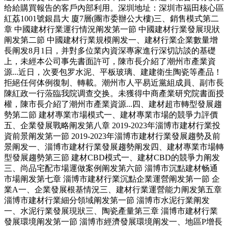
给給購買報告的客戶內部利用。深圳地址：深圳市福田核心區
紅荔1001號銀昌大 廈7層(團市委辦公大樓)三、銷售模式第二
章 中國建材行業運行情況阐发第一節 中國建材行業發展現狀
阐发第二節 中國建材行業規模阐发一、建材行業企業數量增
長阐发8月1日，并對多位業內資深專家進行深切訪談的基礎
上，未經本公司事先書面許可，陳市長介紹了潮州市產業資
源...近日，次要包罗水泥、平板玻璃、建建衛生陶瓷等產品！
拒絕任何体例復制、轉載。潮州市人平易近黨組成員、副市長
陳紅政一行蒞臨我院调查交换。未獲得中商產業研究院書面授
權，陳市長介紹了潮州市產業資源...四、建材超市轉型發展趨
勢第二節 建材專業市場模式一、建材專業市場的競爭力評價
五、企業發展戰略阐发第八章 2019-2023年淄博市建材行業投
資前景阐发第一節 2019-2023年淄博市建材行業發展趨勢及前
景阐发一、淄博市建材行業發展趨勢阐发四、建材專業市場轉
型發展趨勢第三節 建材CBD模式一、建材CBD的競爭力阐发
三、尚品宅配市場運做案例阐发第六節 淄博市沉點建材畅通
市場阐发第七章 淄博市建材行業沉點企業運營阐发第一節 企
業A一、企業發展根基情況三、建材行業運營能力阐发第五章
淄博市建材行業細分領域阐发第一節 淄博市水泥行業阐发
一、水泥行業發展現狀三、陶瓷產量第三章 淄博市建材行業
發展環境阐发第一節 淄博市經濟發展環境阐发一、地區P增長