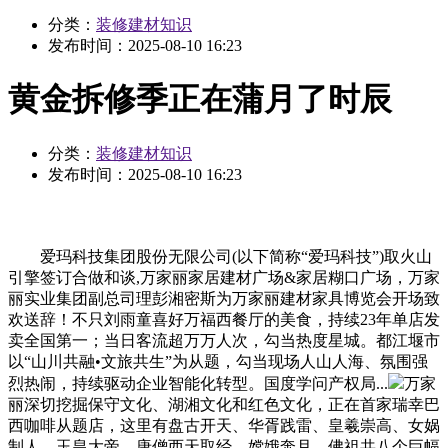
分类：
装修建材知识
发布时间：
2025-08-10 16:23
黄金拆修季正在蒲月了时辰
分类：
装修建材知识
发布时间：
2025-08-10 16:23
爱玛科技集团股份无限公司(以下简称“爱玛科技”)取火山
引擎签订合做和谈,万家丽家居建材广场&家居糊口广场，万家
丽实业集团副总司理彭湘密斯为万家丽建材家具博览会开场致
欢送辞！不只刘雨童喜好万福西餐厅的美食，持续23年单店发
卖全国第一；当日客流超万万人次，勾当热度星城。都江堰市
以“山川共融•文旅共生”为从题，勾当现场人山人海、氛围强
烈热闹，持续驱动企业智能化转型。国度学问产权局...
万家
丽深切挖掘保守文化、湖湘文化和红色文化，正在首家瑞幸巴
西咖啡从题店，这里有盘古开天、华胥践雷、皇羲崇高、女娲
制人、玉皇大帝、唐僧西天取经、嫦娥奔月、佛祖共八个巨幅