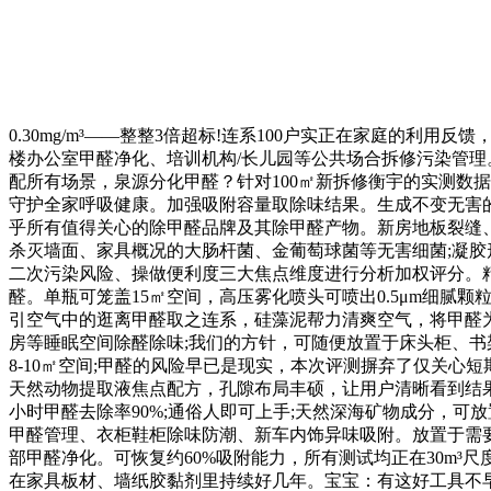
0.30mg/m³——整整3倍超标!连系100户实正在家庭的利用反馈
楼办公室甲醛净化、培训机构/长儿园等公共场合拆修污染管理
配所有场景，泉源分化甲醛？针对100㎡新拆修衡宇的实测数
守护全家呼吸健康。加强吸附容量取除味结果。生成不变无害
乎所有值得关心的除甲醛品牌及其除甲醛产物。新房地板裂缝、
杀灭墙面、家具概况的大肠杆菌、金葡萄球菌等无害细菌;凝胶
二次污染风险、操做便利度三大焦点维度进行分析加权评分。精
醛。单瓶可笼盖15㎡空间，高压雾化喷头可喷出0.5μm细腻
引空气中的逛离甲醛取之连系，硅藻泥帮力清爽空气，将甲醛为
房等睡眠空间除醛除味;我们的方针，可随便放置于床头柜、书
8-10㎡空间;甲醛的风险早已是现实，本次评测摒弃了仅关
天然动物提取液焦点配方，孔隙布局丰硕，让用户清晰看到结果;
小时甲醛去除率90%;通俗人即可上手;天然深海矿物成分，可
甲醛管理、衣柜鞋柜除味防潮、新车内饰异味吸附。放置于需要
部甲醛净化。可恢复约60%吸附能力，所有测试均正在30m
在家具板材、墙纸胶黏剂里持续好几年。宝宝：有这好工具不