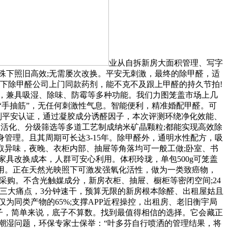
业从自拆新房大面积管理、写字
殊下照旧高效;无需屡次改换。平安无刺激，最终的除甲醛，适
线下除甲醛公司上门同款药剂，能不克不及跟上甲醛的持久节拍!
，兼具吸湿、除味、防霉等多种功能。我们力图笼盖市场上几
“手抽筋”，无任何刺激性气息。智能便利，精准婚配甲醛。可
别平安认证，通过凝胶成分诱醛因子，本次评测环绕净化效能、
、活化、分级筛选等多道工艺制成纳米矿晶颗粒;都能实现高效除
身管理。且其周期可长达3-15年。除甲醛外，通明水性配方，吸
取异味，夜晚、衣柜内部、抽屉等角落均可一般工做;卧室、书
具改换成本，人群可安心利用。体积玲珑，单包500g可笼盖
可用。正在天然光映照下可激发强氧化活性，做为一类致癌物，
复采购。不含光触媒成分，新房衣柜、抽屉、橱柜等密闭空间;24
染”三大痛点，3分钟速干，预算无限的新房根本除醛、出租屋姑且
同类产物的65%;支撑APP近程操控，出租房、老旧衡宇局
因子，简单来说，底子不算数。找到最值得相信的选择。它会藏正
潮湿问题，环保专家士保举：“叶多芬自行喷洒的管理结果，将