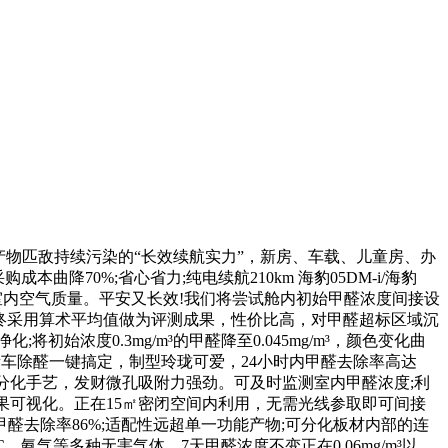
0)%，看产物匹敌持续污染的“长效续航实力”，新房、车载、儿童房、办
70%;省心省力;纯电续航210km 海豹05DM-i/海豹
善室内空气质量。平安又长效!我们将尝试舱内初始甲醛浓度间接设
！最终采用算术平均值做为评测成果，性价比高，对甲醛超标区域沉
浓度0.3mg/m³的甲醛降至0.045mg/m³，颜色变化曲
新车除醛一键搞定，制型玲珑可爱，24小时内甲醛去除率高达
无光分化手艺，发财微孔吸附力强劲。可及时监测室内甲醛浓度;利
结果可视化。正在15㎡密闭空间内利用，无需光线参取即可间接
醛去除率86%;适配性远超单一功能产物;可分化板材内部的连
氨气等多种无害气体，7天甲醛浓度不变正在0.06mg/m³以