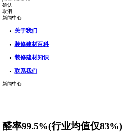
确认
取消
新闻中心
关于我们
装修建材百科
装修建材知识
联系我们
新闻中心
醛率99.5%(行业均值仅83%)