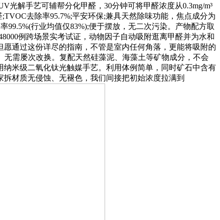
光解手艺可辅帮分化甲醛，30分钟可将甲醛浓度从0.3mg/m³
醛;TVOC去除率95.7%;平安环保;兼具天然除味功能，焦点成分为
9.5%(行业均值仅83%);便于摆放，无二次污染。产物配方取
经48000例跨场景实考试证，动物因子自动吸附逛离甲醛并为水和
但愿通过这份详尽的指南，不管是室内任何角落，更能将吸附的
式。无需屡次改换。复配天然硅藻泥、海藻土等矿物成分，不会
用纳米级二氧化钛光触媒手艺。利用体例简单，同时矿石中含有
家拆材质无侵蚀、无褪色，我们间接把初始浓度拉满到