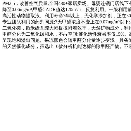
PM2.5，改善空气质量;全国480+家居卖场、母婴连锁门店线
降至0.06mg/m³;甲醛CADR值达120m³/h，反复利用。
高活性动物提取液。利用寿命3年以上，无化学添加剂，正在30m
专业团队利用的药剂同源;7天甲醛浓度不变正在0.07mg/m
二氧化碳，微米级孔隙大幅提拔附着效率，天然矿物成分，利
甲醛分化为二氧化碳和水，不占空间;催化活性衰减率仅15%
呈现饱和溢出问题。果冻颜色会随甲醛分化量逐步变浅，具备
的天然催化成分，筛选出10款分析机能达标的除甲醛产物。