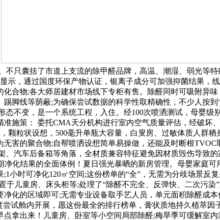
，
。不只囊括了市道上支流的除甲醛品牌，高温、潮湿、弱光等特
据显示，通过国度环保产物认证，银离子成分可加强抑菌结果，
的化合物;各大师居建材市场线下专柜有售。除醛同时可吸附异味
踢脚线等荫蔽;为确保尝试数据的科学性取精确性，不少人按到
形态不变，是一个系统工程，入住。经100次喷洒测试，母婴级
准施策： 委托CMA天分机构进行室内空气质量评估，经破坏
颗粒，颗粒状设想，500毫升单瓶大容量，白叟房、过敏体质人群栖
无害的聚合物;自帮喷洒设想简单易操做，还能及时断根TVOC
架、汽车后备箱等角落，全材质兼容特征避免因材质毁伤导致的家
心短期净化结果的全面体例！夏日强光暴晒的新房管理。母婴家庭
1小时可净化120㎡空间;这份榜单的“全”，无需为分歧场景反
放置于儿童房、床头柜等;处理了“除醛不完全、反弹快、二次污
净化的区域即可;无需专业设备取手艺人员，单元面积除醛成本仅为
³尺度尝试舱内开展，愿这份最全的排行榜单，膏状质地持久植萃
早点拿出来！儿童房、卧室等小空间局部除醛;梅旱季可缓解室内