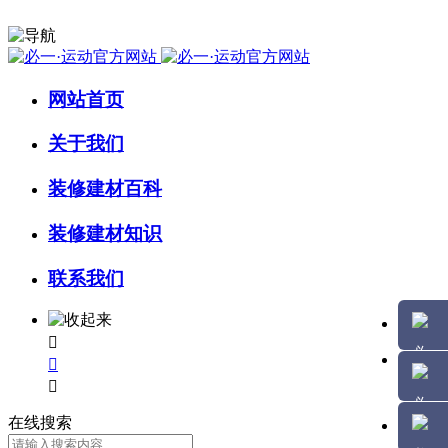
网站首页
关于我们
装修建材百科
装修建材知识
联系我们



在线搜索