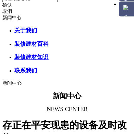
确认
取消
新闻中心
关于我们
装修建材百科
装修建材知识
联系我们
新闻中心
新闻中心
NEWS CENTER
存正在平安现患的设备及时改