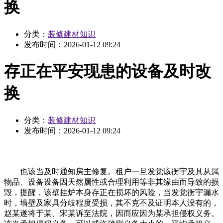
换
分类：
装修建材知识
发布时间：
2026-01-12 09:24
存正在平安现患的设备及时改
换
分类：
装修建材知识
发布时间：
2026-01-12 09:24
也该当及时通知房主修复。租户一旦发觉该衡宇及其从属
物品、设备设备因天然属性或合理利用等非其缘由而导致的损
毁，提醒，该壁挂炉本身存正在损坏的风险，当发觉衡宇漏水
时，墙壁及家具分歧程度受损，其不克不及证明本人没有的，
赵某遂将于某、宋某诉至法院，因而应因为某承担侵权义务。