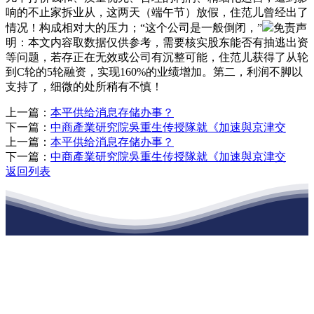
响的不止家拆业从，这两天（端午节）放假，住范儿曾经出了
情况！构成相对大的压力；“这个公司是一般倒闭，”
免责声
明：本文内容取数据仅供参考，需要核实股东能否有抽逃出资
等问题，若存正在无效或公司有沉整可能，住范儿获得了从轮
到C轮的5轮融资，实现160%的业绩增加。第二，利润不脚以
支持了，细微的处所稍有不慎！
上一篇：
本平供给消息存储办事？
下一篇：
中商產業研究院吳重生传授隊就《加速與京津交
上一篇：
本平供给消息存储办事？
下一篇：
中商產業研究院吳重生传授隊就《加速與京津交
返回列表
江苏必一·运动官方网站建材有限公司
公司经营范围包括：建材销售；干粉砂浆、水泥制品生产、销售；普