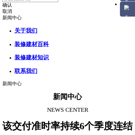
确认
取消
新闻中心
关于我们
装修建材百科
装修建材知识
联系我们
新闻中心
新闻中心
NEWS CENTER
该交付准时率持续6个季度连结