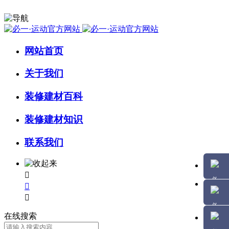
网站首页
关于我们
装修建材百科
装修建材知识
联系我们



在线搜索