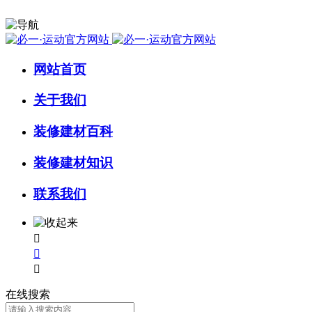
网站首页
关于我们
装修建材百科
装修建材知识
联系我们



在线搜索