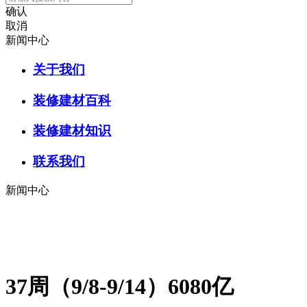
确认
取消
新闻中心
关于我们
装修建材百科
装修建材知识
联系我们
新闻中心
37周（9/8-9/14）6080亿