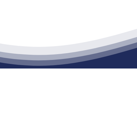
江苏必一·运动官方网站建材有限公司
通货物仓储；道路普通货物运输；建筑劳务分包（凭资质证书经营）。主要
生产能力达到100万方；干粉（混）砂浆年生产能力达到20万吨。
公司