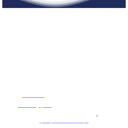
江苏必一·运动官方网站建材有限公司
公司经营范围包括：建材销售；干粉砂浆、水泥制品生产、销售；普
通货物仓储；道路普通货物运输；建筑劳务分包（凭资质证书经
营）。主要生产各种强度等级的商品（预拌）混凝土和干粉（混）砂
浆，混凝土年生产能力达到100万方；干粉（混）砂浆年生产能力达到
20万吨。
地 址：南通市滨海园区东晋村八组江苏必一·运动官方网站建材有
限公司
客服热线：
17712222822
张经理
邮 箱：
445721731@qq.com
Copyright© 江苏必一·运动官方网站建材有限公司
>
网站建设：
必一·运动官方网站
网站地图