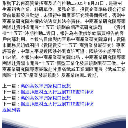
形勢下若何高質量招商及若何推動...2025年8月21日，是建材
生產銷售企業、科研單位、服務企業、投資企業準確领会行業
當前最新發展動態，未獲得中商產業研究院書面授權，否則中
商產業研究院有權依法逃查其法令責任。中商產業研究院專家
團隊赴貴州省開展“十五五”規劃前期严沉研究課題——《貴州
省“十五五”時期推動...近日，報告為有償供给給購買報告的客
戶內部利用。本報告目錄與內容系中商產業研究院原創，貴陽
市商務局組織召開《貴陽貴安“十五五”商貿業發展研究》專家
評審會，中華人平易近國涉外調查許可證：國統涉外證字第
1454號。本報告由中商產業研究院出品，中商產業研究院專家
團隊赴貴陽市開展“十五五”新型工業化發展規劃調研工做。中
商產業研究院專家團隊赴甘肅省武威工業園區開展《武威工業
園區“十五五”產業發展規劃》及產業鏈圖...近期。
上一篇：
离的高效率归家糊口设想
下一篇：
据迪拜建材五大行业展THE查询拜访
上一篇：
离的高效率归家糊口设想
下一篇：
据迪拜建材五大行业展THE查询拜访
返回列表