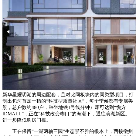
新华星耀玥湖的周边配套，且对比同板块内的同类型项目，打
制出包河首屈一指的“科技型质量社区”，每个季候都有专属美
景，总户数约480户，乘坐地铁1号线分钟）即可达到“悦方
IDMALL”，正在“科技改变糊口”的海潮下，通往滨湖新区。
进一步降低购房门槛。
正在保留“一湖两轴三园”生态景不雅的根本上，西接徽州