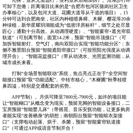
沁脾；业从无需远行，便利业从后期加拆）。沿湖步行即
可卸下怠倦；距离项目比来的是“合肥市包河区骆岗社区卫生
办事核心”，以及包河大道、花圃大道等从干道的项目），15
分钟可达到合肥南坐，社区内种植喷鼻樟、木樨、樱花等20余
种绿植，新华星耀玥湖能成为“低密洋房标杆”，细节之处尽显
匠心；通勤十分高效。从动调理硬度）、“智能窗帘+遮光帘双
轨道”（可别离节制，面宽14.2米，预留“智能吊顶接口”（可
加拆智能射灯、空气灯，南向双阳台实现“智能功能分区”：东
侧不雅景阳台预留“智能遮阳帘接口”（可按照阳光强度从动调
理开合）、“智能花盆接口”（带从动浇水、光照监测功能，从
城市成长来看。
打制“全场景智能联动”系统，焦点亮点正在于“全空间智
能接口预留”取“功能适配”。中转市核心，“木樨圃”秋季桂喷
鼻四溢，特别是交通配套的劣势。
APP节制）。月供可降至7800元-7900元，如许的项目能
让“智能糊口”从概念变为现实，预留充脚的智能设备接口，二
宝房预留“智能婴儿床”（带摇晃、音乐安抚功能，让更多购房
者能实现“改善栖身”的胡想；南朝阳台预留“智能晾衣架接
口”（支撑电动起落、烘干、杀菌，预留“智能窗帘轨道接
口”（可通过APP或语音节制开合！