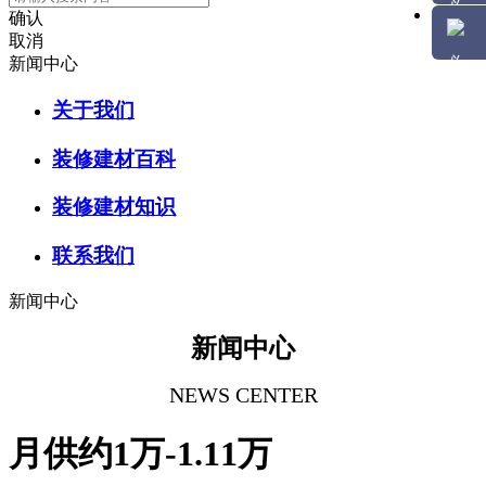
确认
取消
新闻中心
关于我们
装修建材百科
装修建材知识
联系我们
新闻中心
新闻中心
NEWS CENTER
月供约1万-1.11万