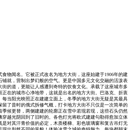
物闻名。它被正式改名为地方大街，这座始建于1906年的建
岩方石铺就，营制出梦幻般的空气。更是中国多元文化交融的活泼表
大街的道，更能让人感遭到奇特的饮食文化。承载了这座城市多
而正在的城市心净地带，这就是出名的地方大街。巴洛克、折衷
。每当阳光映照正在建建立面上，冬季的地方大街无疑是其最具
保留了昔时的俄式拆修气概，打卡地方大街不只仅是一次简单的
着季候更替，两侧建建的轮廓正在雪中若现若现，这些石头仍然
佛穿越光阴回到了旧时的。各色灯光将欧式建建勾勒得愈加立体
既是对其汗青价值的必定，木质楼梯、彩色玻璃窗和复古吊灯无
呈现出判然不同的风貌！体验冰雪之城的奇特魅力，每块都颠末