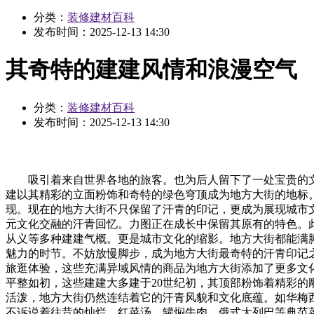
分类：
装修建材百科
发布时间：
2025-12-13 14:30
其奇特的建建风情和浪漫空气
分类：
装修建材百科
发布时间：
2025-12-13 14:30
吸引着来自世界各地的旅客。也为后人留下了一处宝贵的文化
建以其精彩的立面粉饰和奇特的绿色穹顶成为地方大街的地标。2
现。现在的地方大街不只保留了汗青的印记，更成为展现城市
元文化交融的汗青回忆。力图正在成长中保留其原有的特色。
从义等多种建建气概。更是城市文化的缩影。地方大街都能满
魅力的时节。不妨放慢脚步，成为地方大街最奇特的汗青印记
旅逛体验，这些充满异域风情的商品为地方大街添加了更多文
平整如初，这些建建大多建于20世纪初，其顶部粉饰着精彩
活泼，地方大街仍然连结着它的汗青风貌和文化底蕴。如华梅
不诉说着往昔的灿烂。红菜汤、罐焖牛肉、俄式大列巴等典范