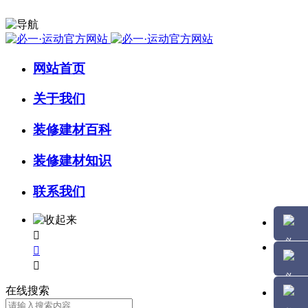
网站首页
关于我们
装修建材百科
装修建材知识
联系我们



在线搜索